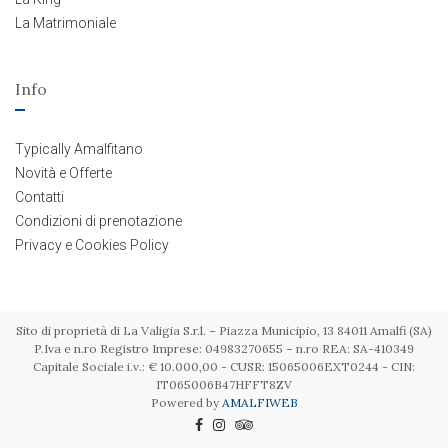
La Matrimoniale
Info
Typically Amalfitano
Novità e Offerte
Contatti
Condizioni di prenotazione
Privacy e Cookies Policy
Sito di proprietà di La Valigia S.r.l. – Piazza Municipio, 13 84011 Amalfi (SA)
P.Iva e n.ro Registro Imprese: 04983270655 – n.ro REA: SA-410349
Capitale Sociale i.v.: € 10.000,00 - CUSR: 15065006EXT0244 - CIN:
IT065006B47HFFT8ZV
Powered by
AMALFIWEB