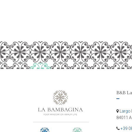
B&B L
Largo 
84011 A
+39 0