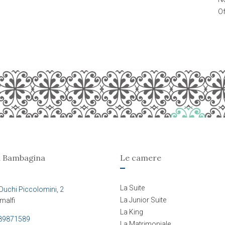
Of
a Bambagina
Le camere
La Suite
Duchi Piccolomini, 2
La Junior Suite
malfi
La King
89871589
La Matrimoniale