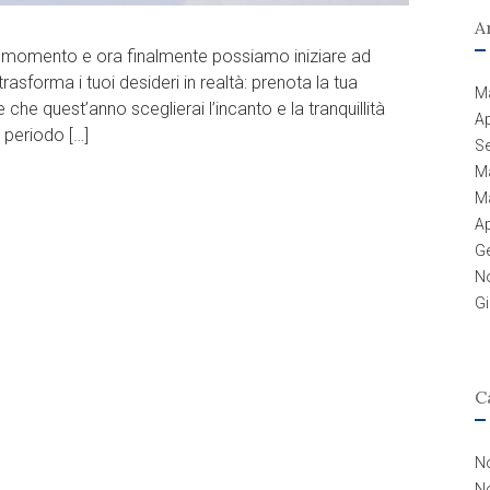
A
momento e ora finalmente possiamo iniziare ad
rasforma i tuoi desideri in realtà: prenota la tua
M
he quest’anno sceglierai l’incanto e la tranquillità
Ap
 periodo […]
S
M
M
Ap
G
N
G
C
No
No