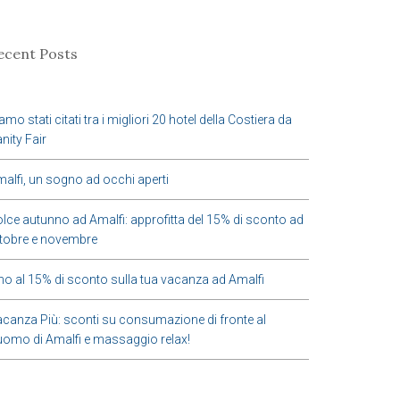
ecent Posts
amo stati citati tra i migliori 20 hotel della Costiera da
nity Fair
alfi, un sogno ad occhi aperti
lce autunno ad Amalfi: approfitta del 15% di sconto ad
tobre e novembre
no al 15% di sconto sulla tua vacanza ad Amalfi
canza Più: sconti su consumazione di fronte al
omo di Amalfi e massaggio relax!