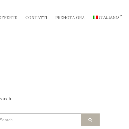
ITALIANO
OFFERTE
CONTATTI
PRENOTA ORA
earch
earch
SEARCH
r: